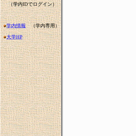
（学内
ID
でログイン）
学内情報
（学内専用）
大学HP