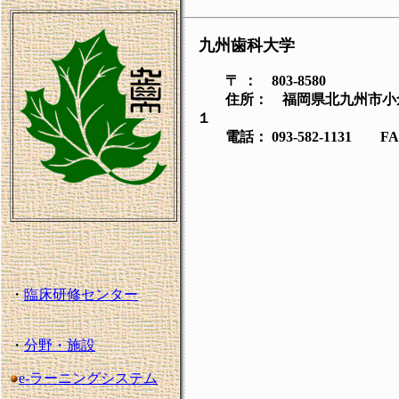
九州歯科大学
〒 ：
803-8580
住所： 福岡県北九州市小
１
電話：
093-582-1131
FA
・
臨床研修センター
・
分野・施設
e-
ラーニングシステム